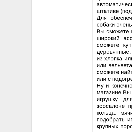
автоматическ
штативе (под
Для обеспе
собаки очень
Вы сможете 
широкий ас
сможете куп
деревянные, 
из хлопка ил
или вельвет
сможете найт
или с подогр
Ну и конечно
магазине Вы
игрушку дл
зоосалоне п
кольца, мяч
подобрать иг
крупных пор