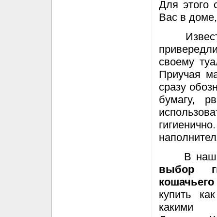
Для этого 
Вас в доме,
Извес
привередл
своему туа
Приучая ма
сразу обоз
бумагу, р
использова
гигиеничн
наполнител
В наш
выбор ги
кошачьего
купить ка
какими 