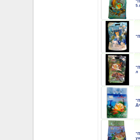
"П
5 
"П
"П
л
"П
Дл
"П
ун