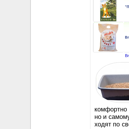
"П
Br
Вп
комфортно
но и самому
ходят по с